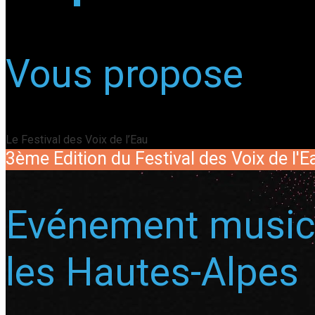
Vous propose
Le Festival des Voix de l’Eau
3ème Edition du Festival des Voix de l'
Evénement musica
les Hautes-Alpes