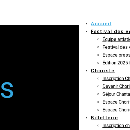
Accueil
Festival des v
Équipe artist
Festival des 
Espace pres
Édition 2025 
Choriste
s
Inscription C
Devenir Chor
Séjour Chanta
Espace Chori
Espace Chori
Billetterie
Inscription c