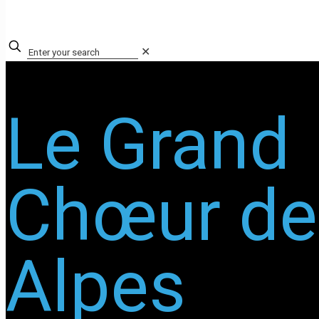
✕
Le Grand
Chœur de
Alpes