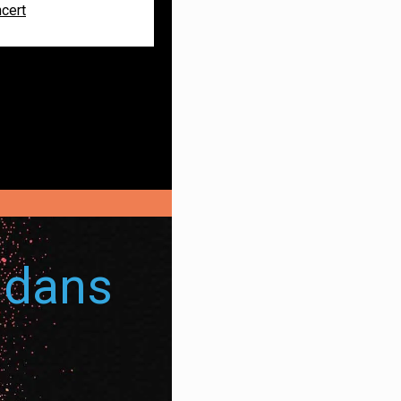
ncert
 dans