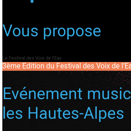
Vous propose
Le Festival des Voix de l’Eau
3ème Edition du Festival des Voix de l'
Evénement musica
les Hautes-Alpes