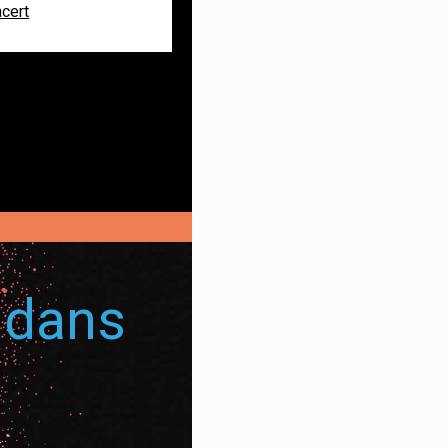
ncert
 dans