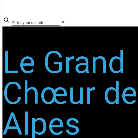
✕
Le Grand
Chœur de
Alpes