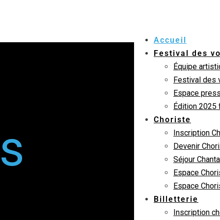
Accueil
Festival des vo
Équipe artist
Festival des 
Espace pres
Édition 2025 
Choriste
s
Inscription C
Devenir Chor
Séjour Chanta
Espace Chori
Espace Chori
Billetterie
Inscription c